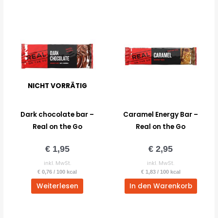
NICHT VORRÄTIG
Dark chocolate bar –
Caramel Energy Bar –
Real on the Go
Real on the Go
€
1,95
€
2,95
inkl. MwSt.
inkl. MwSt.
€
0,76
/
100
kcal
€
1,83
/
100
kcal
Weiterlesen
In den Warenkorb