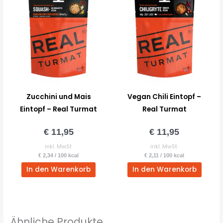
Zucchini und Mais
Vegan Chili Eintopf –
Eintopf – Real Turmat
Real Turmat
€
11,95
€
11,95
inkl. MwSt.
inkl. MwSt.
€
2,34
/
100
kcal
€
2,11
/
100
kcal
In den Warenkorb
In den Warenkorb
Ähnliche Produkte