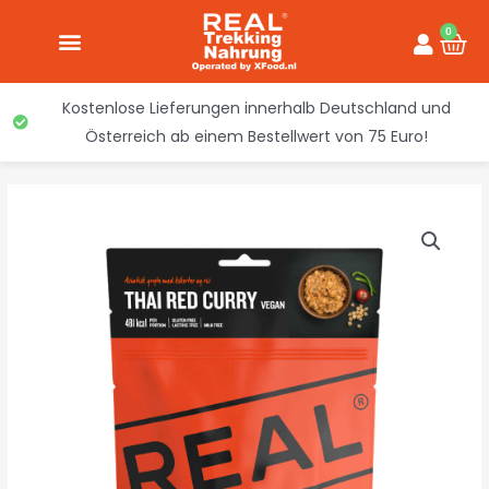
Inhalt
Zum
springen
0
War
Inhalt
springen
Kostenlose Lieferungen innerhalb Deutschland und
Österreich ab einem Bestellwert von 75 Euro!
Thai
Rote
Curry
-
Real
Turmat
Menge