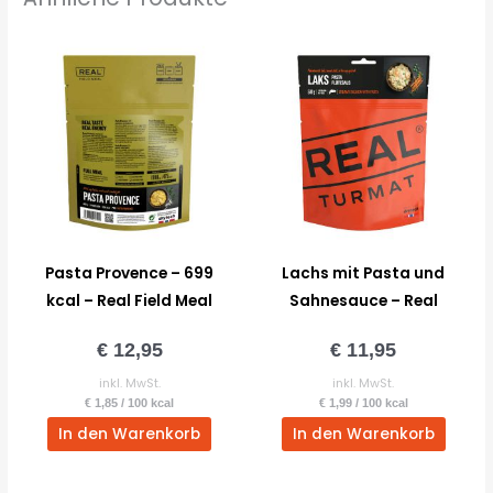
Pasta Provence – 699
Lachs mit Pasta und
kcal – Real Field Meal
Sahnesauce – Real
Turmat
€
12,95
€
11,95
inkl. MwSt.
inkl. MwSt.
€
1,85
/
100
kcal
€
1,99
/
100
kcal
In den Warenkorb
In den Warenkorb