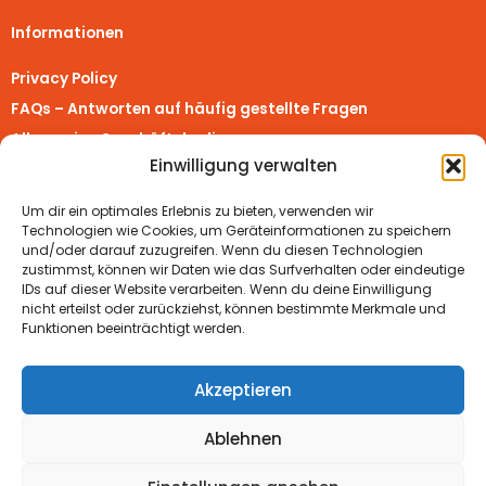
Informationen
Privacy Policy
FAQs – Antworten auf häufig gestellte Fragen
Allgemeine Geschäftsbedingungen
Einwilligung verwalten
Richtlinie für Rückerstattungen und Rückgaben
Impressum
Um dir ein optimales Erlebnis zu bieten, verwenden wir
Vertrag widerrufen
Technologien wie Cookies, um Geräteinformationen zu speichern
und/oder darauf zuzugreifen. Wenn du diesen Technologien
zustimmst, können wir Daten wie das Surfverhalten oder eindeutige
Real Turmat Shops
IDs auf dieser Website verarbeiten. Wenn du deine Einwilligung
nicht erteilst oder zurückziehst, können bestimmte Merkmale und
Real Turmat Worldwide
Funktionen beeinträchtigt werden.
Real Turmat Nederland
Real Turmat Deutschland
Akzeptieren
Ablehnen