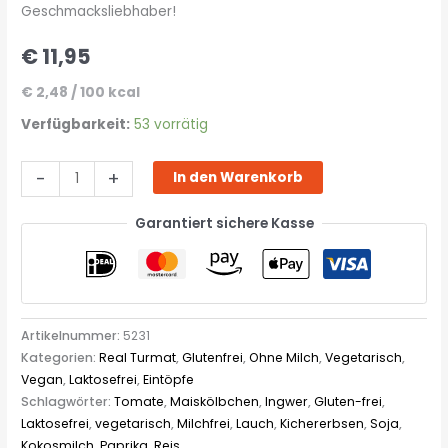
Geschmacksliebhaber!
€
11,95
€
2,48
/
100
kcal
Verfügbarkeit:
53 vorrätig
-
+
In den Warenkorb
Garantiert sichere Kasse
Artikelnummer:
5231
Kategorien:
Real Turmat
,
Glutenfrei
,
Ohne Milch
,
Vegetarisch
,
Vegan
,
Laktosefrei
,
Eintöpfe
Schlagwörter:
Tomate
,
Maiskölbchen
,
Ingwer
,
Gluten-frei
,
Laktosefrei
,
vegetarisch
,
Milchfrei
,
Lauch
,
Kichererbsen
,
Soja
,
Kokosmilch
,
Paprika
,
Reis