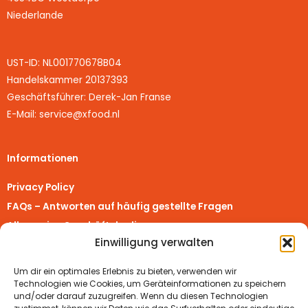
Niederlande
UST-ID: NL001770678B04
Handelskammer 20137393
Geschäftsführer: Derek-Jan Franse
E-Mail: service@xfood.nl
Informationen
Privacy Policy
FAQs – Antworten auf häufig gestellte Fragen
Allgemeine Geschäftsbedingungen
Einwilligung verwalten
Richtlinie für Rückerstattungen und Rückgaben
Impressum
Um dir ein optimales Erlebnis zu bieten, verwenden wir
Vertrag widerrufen
Technologien wie Cookies, um Geräteinformationen zu speichern
und/oder darauf zuzugreifen. Wenn du diesen Technologien