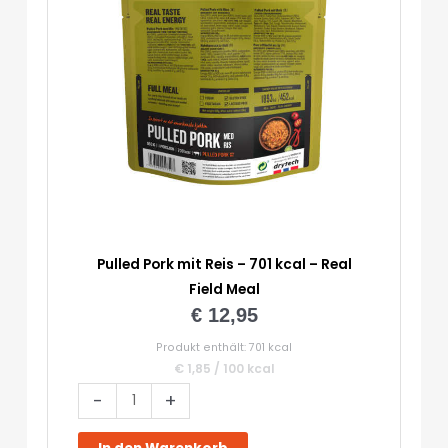
Pulled Pork mit Reis – 701 kcal – Real
Field Meal
€
12,95
Produkt enthält: 701
kcal
€
1,85
/
100
kcal
Pulled
-
+
Pork
mit