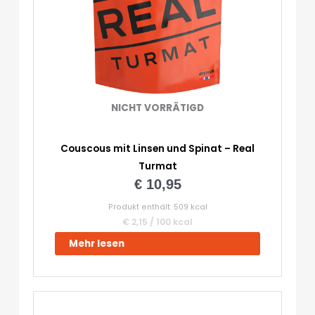
NICHT VORRÄTIGD
Couscous mit Linsen und Spinat – Real
Turmat
€
10,95
Produkt enthält: 509
kcal
€
2,15
/
100
kcal
Mehr lesen