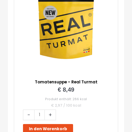
Tomatensuppe – Real Turmat
€
8,49
Produkt enthält: 286
kcal
€
2,97
/
100
kcal
Tomatensuppe
-
+
-
Real
In den Warenkorb