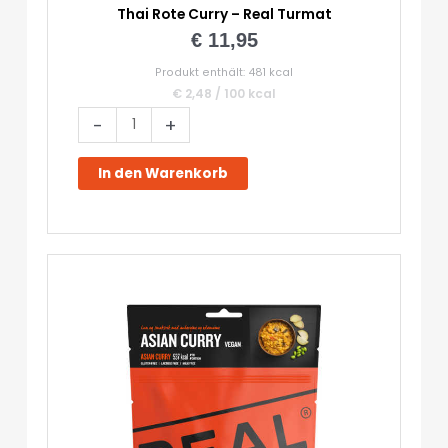
Thai Rote Curry – Real Turmat
€
11,95
Produkt enthält: 481
kcal
€
2,48
/
100
kcal
Thai
-
+
Rote
Curry
In den Warenkorb
-
Real
Turmat
Menge