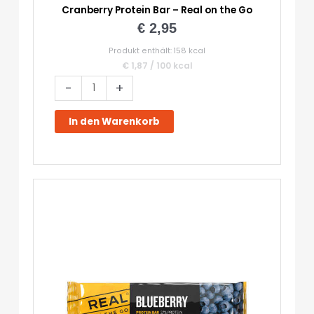
Cranberry Protein Bar – Real on the Go
€
2,95
Produkt enthält: 158
kcal
€
1,87
/
100
kcal
Cranberry
-
+
Protein
Bar
In den Warenkorb
-
Real
on
the
Go
Menge