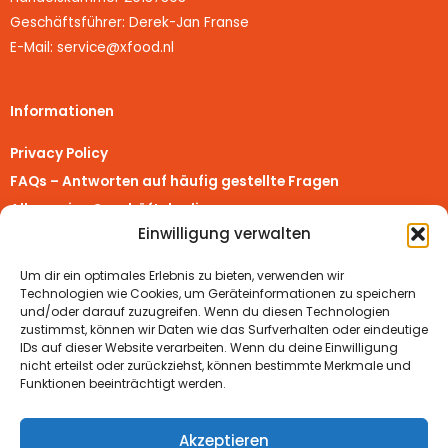
Geschäftsführer: Derek-Jan Franse
E-Mail: service@xfood.nl
Informationen
Privacy Policy
FAQs – Antworten auf häufig gestellte Fragen
Allgemeine Geschäftsbedingungen
Einwilligung verwalten
Richtlinie für Rückerstattungen und Rückgaben
Impressum
Um dir ein optimales Erlebnis zu bieten, verwenden wir
Vertrag widerrufen
Technologien wie Cookies, um Geräteinformationen zu speichern
und/oder darauf zuzugreifen. Wenn du diesen Technologien
zustimmst, können wir Daten wie das Surfverhalten oder eindeutige
Real Turmat Shops
IDs auf dieser Website verarbeiten. Wenn du deine Einwilligung
nicht erteilst oder zurückziehst, können bestimmte Merkmale und
Real Turmat Worldwide
Funktionen beeinträchtigt werden.
Real Turmat Nederland
Real Turmat Deutschland
Akzeptieren