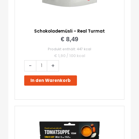
Schokolademüsli – Real Turmat
€
8,49
Produkt enthält: 447
kcal
€
1,90
/
100
kcal
Schokolademüsli
-
+
-
Real
In den Warenkorb
Turmat
Menge