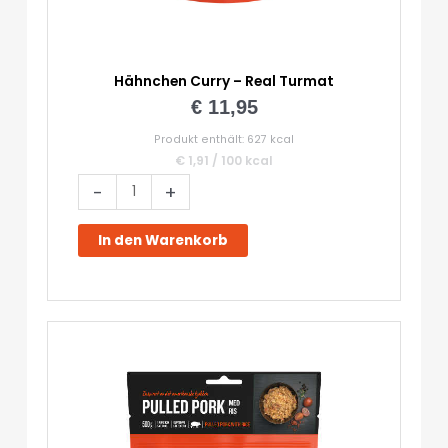
Hähnchen Curry – Real Turmat
€
11,95
Produkt enthält: 627
kcal
€
1,91
/
100
kcal
Hähnchen
-
+
Curry
-
In den Warenkorb
Real
Turmat
Menge