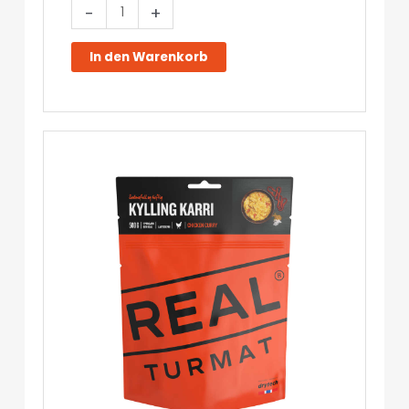
Pasta
-
+
Bolognese
-
In den Warenkorb
Real
Turmat
Menge