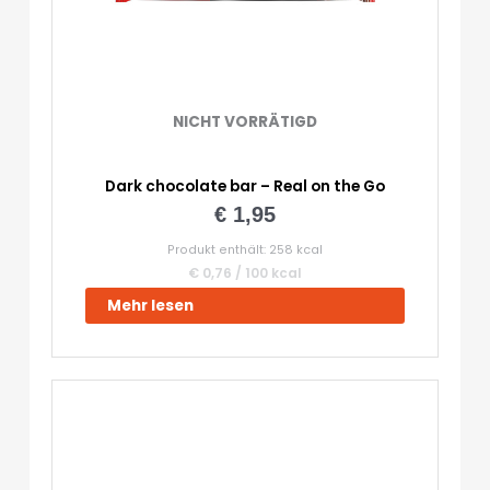
NICHT VORRÄTIGD
Dark chocolate bar – Real on the Go
€
1,95
Produkt enthält: 258
kcal
€
0,76
/
100
kcal
Mehr lesen