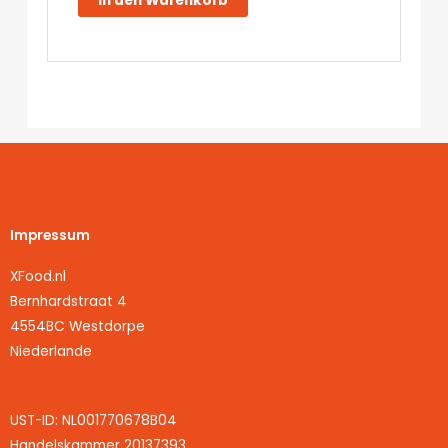
In den Warenkorb
Reis
-
701
kcal
-
Real
Field
Meal
Menge
Impressum
XFood.nl
Bernhardstraat 4
4554BC Westdorpe
Niederlande
UST-ID: NL001770678B04
Handelskammer 20137393