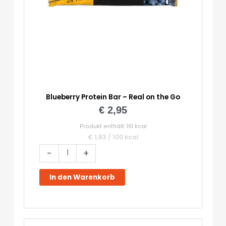
Blueberry Protein Bar – Real on the Go
€
2,95
Produkt enthält: 161
kcal
€
1,83
/
100
kcal
Blueberry
-
+
Protein
Bar
In den Warenkorb
-
Real
on
the