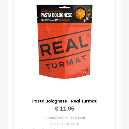
Pasta Bolognese – Real Turmat
€
11,95
Produkt enthält: 525
kcal
€
2,28
/
100
kcal