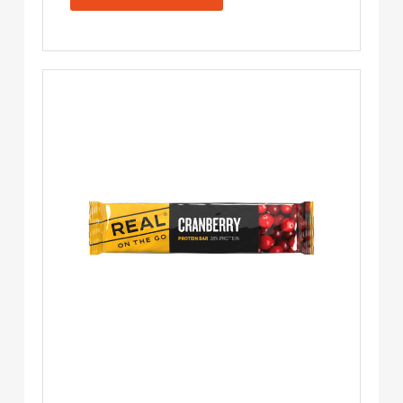
-
Real
on
the
Go
Menge