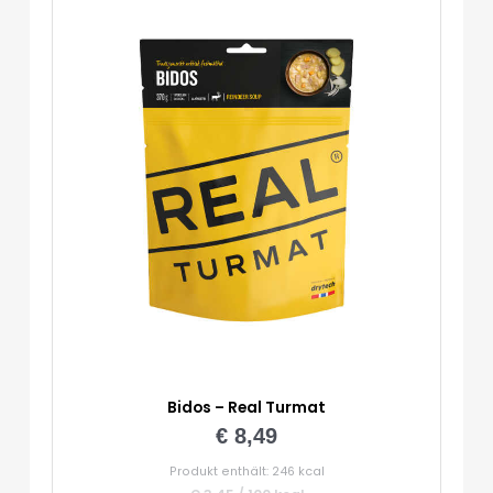
Go
Menge
Bidos – Real Turmat
€
8,49
Produkt enthält: 246
kcal