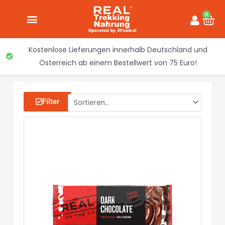
Inhalt
Zum
springen
0
War
Inhalt
springen
Kostenlose Lieferungen innerhalb Deutschland und
Österreich ab einem Bestellwert von 75 Euro!
Filter