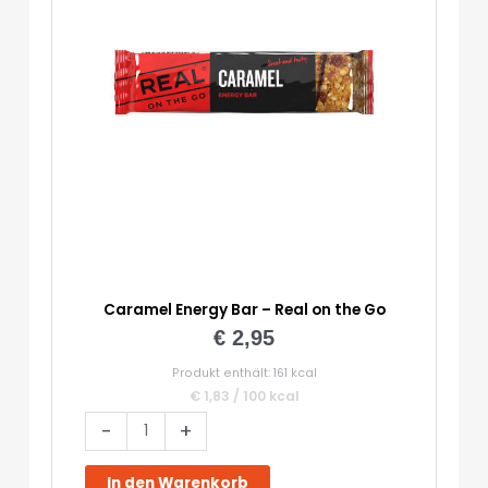
Caramel Energy Bar – Real on the Go
€
2,95
Produkt enthält: 161
kcal
€
1,83
/
100
kcal
Caramel
-
+
Energy
Bar
In den Warenkorb