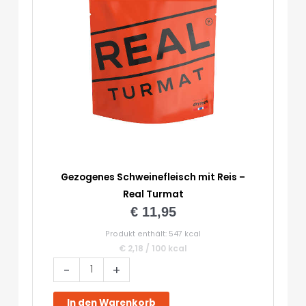
Gezogenes Schweinefleisch mit Reis –
Real Turmat
€
11,95
Produkt enthält: 547
kcal
€
2,18
/
100
kcal
Gezogenes
-
+
Schweinefleisch
mit
In den Warenkorb