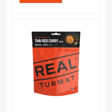
Reis
-
Real
Turmat
Menge