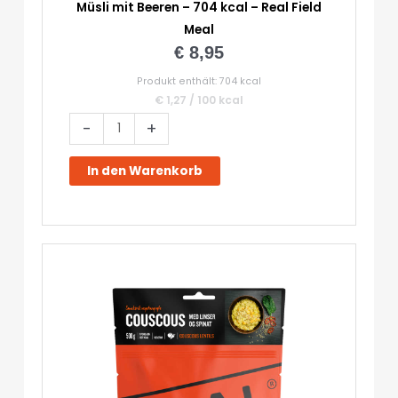
Müsli mit Beeren – 704 kcal – Real Field
Meal
€
8,95
Produkt enthält: 704
kcal
€
1,27
/
100
kcal
Müsli
-
+
mit
Beeren
In den Warenkorb
-
704
kcal
-
Real
Field
Meal
Menge