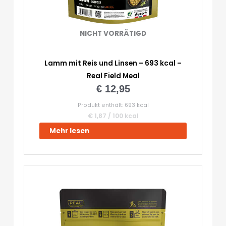
NICHT VORRÄTIGD
Lamm mit Reis und Linsen – 693 kcal –
Real Field Meal
€
12,95
Produkt enthält: 693
kcal
€
1,87
/
100
kcal
Mehr lesen