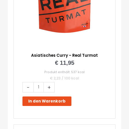
Asiatisches Curry – Real Turmat
€
11,95
Produkt enthält: 537
kcal
€
2,23
/
100
kcal
Asiatisches
-
+
Curry
-
In den Warenkorb
Real
Turmat
Menge