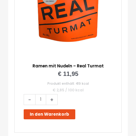
Ramen mit Nudeln – Real Turmat
€
11,95
Produkt enthält: 419
kcal
€
2,85
/
100
kcal
Ramen
-
+
mit
Nudeln
In den Warenkorb
-
Real
Turmat