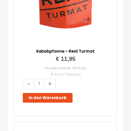
Kebabpfanne – Real Turmat
€
11,95
Produkt enthält: 597
kcal
€
2,00
/
100
kcal
Kebabpfanne
-
+
-
Real
In den Warenkorb
Turmat
Menge