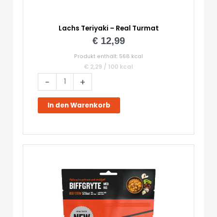
Lachs Teriyaki – Real Turmat
€
12,99
Produkt enthält: 568
kcal
€
2,29
/
100
kcal
Lachs
-
+
Teriyaki
-
In den Warenkorb
Real
Turmat
Menge