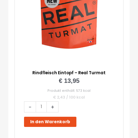
Rindfleisch Eintopf – Real Turmat
€
13,95
Produkt enthält: 573
kcal
€
2,43
/
100
kcal
Rindfleisch
-
+
Eintopf
-
In den Warenkorb
Real
Turmat