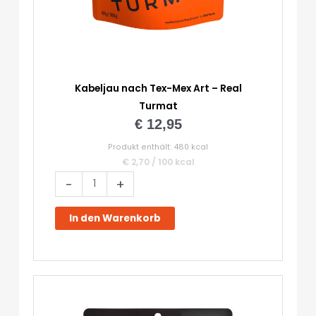
Kabeljau nach Tex-Mex Art – Real
Turmat
€
12,95
Produkt enthält: 480
kcal
€
2,70
/
100
kcal
Kabeljau
-
+
nach
Tex-
In den Warenkorb
Mex
Art
-
Real
Turmat