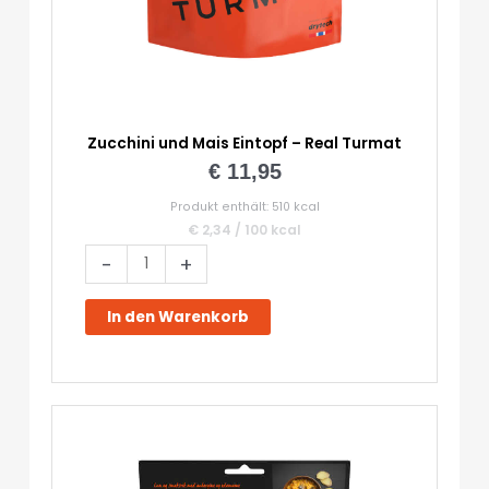
Zucchini und Mais Eintopf – Real Turmat
€
11,95
Produkt enthält: 510
kcal
€
2,34
/
100
kcal
Zucchini
-
+
und
Mais
In den Warenkorb
Eintopf
-
Real
Turmat
Menge