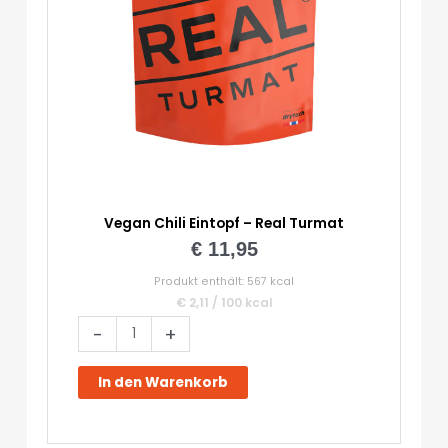
Vegan Chili Eintopf – Real Turmat
€
11,95
Produkt enthält: 567
kcal
€
2,11
/
100
kcal
Vegan
-
+
Chili
Eintopf
In den Warenkorb
-
Real