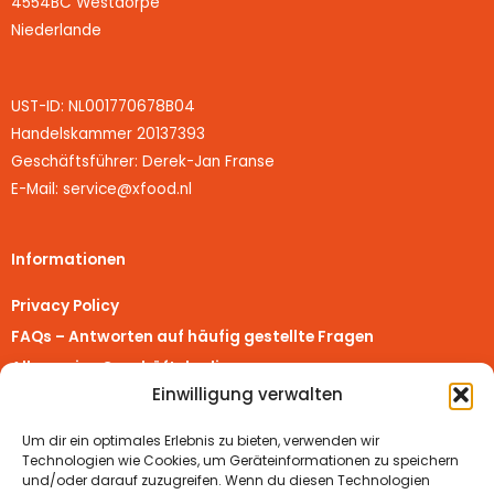
4554BC Westdorpe
Niederlande
UST-ID: NL001770678B04
Handelskammer 20137393
Geschäftsführer: Derek-Jan Franse
E-Mail: service@xfood.nl
Informationen
Privacy Policy
FAQs – Antworten auf häufig gestellte Fragen
Allgemeine Geschäftsbedingungen
Einwilligung verwalten
Richtlinie für Rückerstattungen und Rückgaben
Impressum
Um dir ein optimales Erlebnis zu bieten, verwenden wir
Vertrag widerrufen
Technologien wie Cookies, um Geräteinformationen zu speichern
und/oder darauf zuzugreifen. Wenn du diesen Technologien