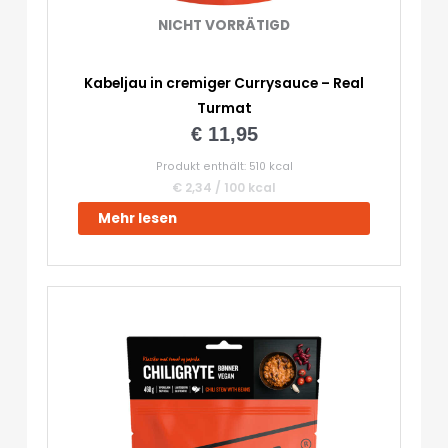
NICHT VORRÄTIGD
Kabeljau in cremiger Currysauce – Real
Turmat
€
11,95
Produkt enthält: 510
kcal
€
2,34
/
100
kcal
Mehr lesen