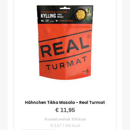
Hähnchen Tikka Masala – Real Turmat
€
11,95
Produkt enthält: 578
kcal
€
2,07
/
100
kcal