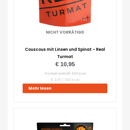
NICHT VORRÄTIGD
Couscous mit Linsen und Spinat – Real
Turmat
€
10,95
Produkt enthält: 509
kcal
€
2,15
/
100
kcal
Mehr lesen