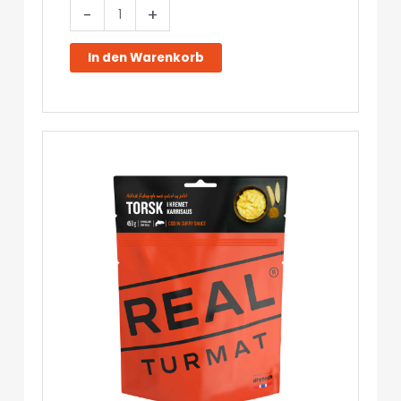
Hähnchen
-
+
Tikka
Masala
In den Warenkorb
-
Real
Turmat
Menge