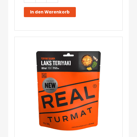
Garam
Masala
In den Warenkorb
-
Real
Turmat
Menge