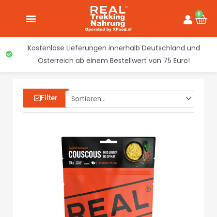
Inhalt
Zum
springen
0
War
Inhalt
springen
Kostenlose Lieferungen innerhalb Deutschland und
Österreich ab einem Bestellwert von 75 Euro!
Filter