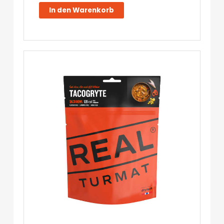
-
In den Warenkorb
Real
Turmat
Menge