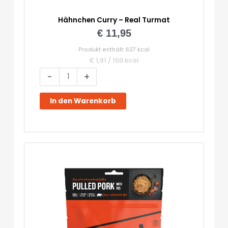
Hähnchen Curry – Real Turmat
€
11,95
Produkt enthält: 627
kcal
€
1,91
/
100
kcal
Hähnchen
-
+
Curry
-
In den Warenkorb
Real
Turmat
Menge