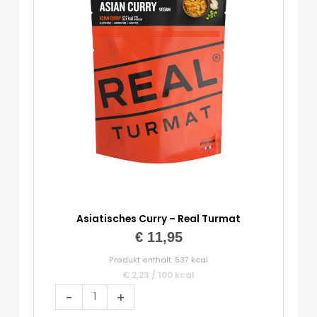
Asiatisches Curry – Real Turmat
€
11,95
Produkt enthält: 537
kcal
€
2,23
/
100
kcal
Asiatisches
-
+
Curry