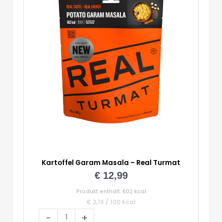
Menge
Kartoffel Garam Masala – Real Turmat
€
12,99
Produkt enthält: 602
kcal
€
2,16
/
100
kcal
Kartoffel
-
+