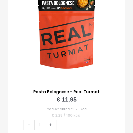
Pasta Bolognese – Real Turmat
€
11,95
Produkt enthält: 525
kcal
€
2,28
/
100
kcal
Pasta
-
+
Bolognese