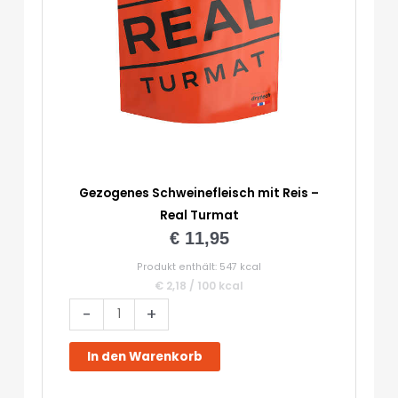
Gezogenes Schweinefleisch mit Reis –
Real Turmat
€
11,95
Produkt enthält: 547
kcal
€
2,18
/
100
kcal
Gezogenes
-
+
Schweinefleisch
mit
In den Warenkorb
Reis
-