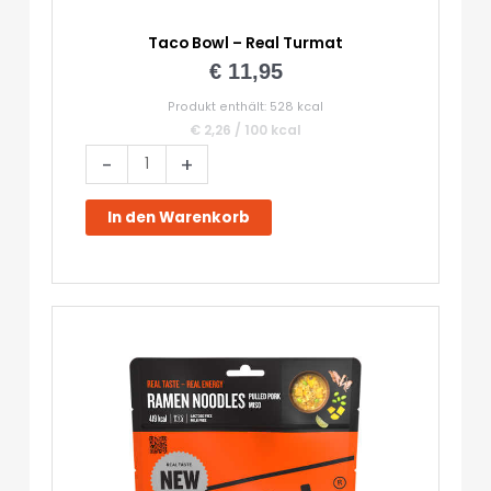
Taco Bowl – Real Turmat
€
11,95
Produkt enthält: 528
kcal
€
2,26
/
100
kcal
Taco
-
+
Bowl
-
In den Warenkorb
Real
Turmat
Menge