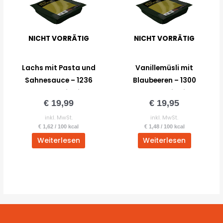
NICHT VORRÄTIG
NICHT VORRÄTIG
Lachs mit Pasta und
Vanillemüsli mit
Sahnesauce – 1236
Blaubeeren – 1300
kcal – Arctic Field
kcal – Arctic Field
€
19,99
€
19,95
Ration
Ration
inkl. MwSt.
inkl. MwSt.
€
1,62
/
100
kcal
€
1,48
/
100
kcal
Weiterlesen
Weiterlesen