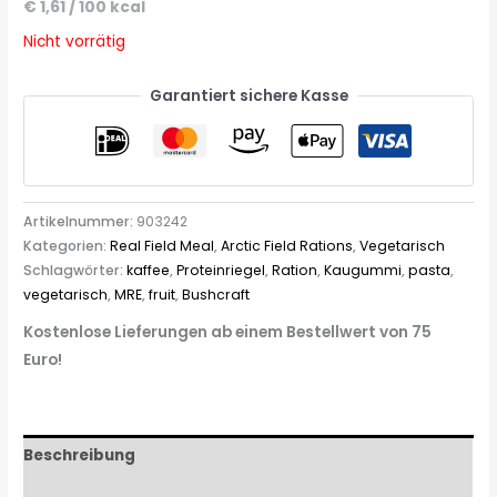
€
1,61
/
100
kcal
Nicht vorrätig
Garantiert sichere Kasse
Artikelnummer:
903242
Kategorien:
Real Field Meal
,
Arctic Field Rations
,
Vegetarisch
Schlagwörter:
kaffee
,
Proteinriegel
,
Ration
,
Kaugummi
,
pasta
,
vegetarisch
,
MRE
,
fruit
,
Bushcraft
Kostenlose Lieferungen ab einem Bestellwert von 75
Euro!
Beschreibung