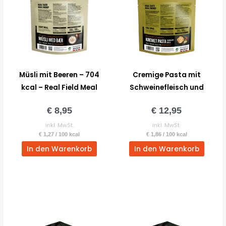
Müsli mit Beeren – 704
Cremige Pasta mit
kcal – Real Field Meal
Schweinefleisch und
Kräutern – 697 kcal –
€
8,95
€
12,95
Real Field Meal
inkl. MwSt.
inkl. MwSt.
€
1,27
/
100
kcal
€
1,86
/
100
kcal
In den Warenkorb
In den Warenkorb