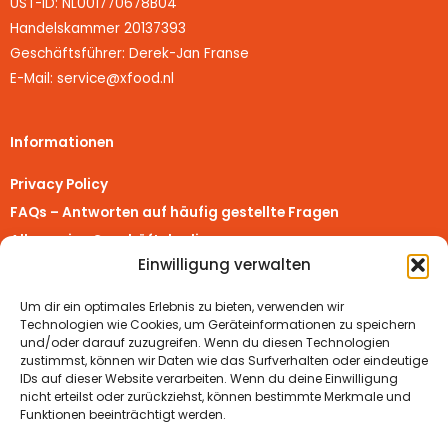
UST-ID: NL001770678B04
Handelskammer 20137393
Geschäftsführer: Derek-Jan Franse
E-Mail: service@xfood.nl
Informationen
Privacy Policy
FAQs – Antworten auf häufig gestellte Fragen
Allgemeine Geschäftsbedingungen
Einwilligung verwalten
Richtlinie für Rückerstattungen und Rückgaben
Impressum
Um dir ein optimales Erlebnis zu bieten, verwenden wir
Vertrag widerrufen
Technologien wie Cookies, um Geräteinformationen zu speichern
und/oder darauf zuzugreifen. Wenn du diesen Technologien
zustimmst, können wir Daten wie das Surfverhalten oder eindeutige
Real Turmat Shops
IDs auf dieser Website verarbeiten. Wenn du deine Einwilligung
nicht erteilst oder zurückziehst, können bestimmte Merkmale und
Real Turmat Worldwide
Funktionen beeinträchtigt werden.
Real Turmat Nederland