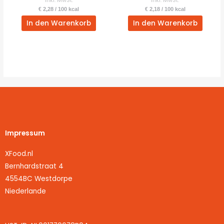
inkl. MwSt.
inkl. MwSt.
€
2,28
/
100
kcal
€
2,18
/
100
kcal
In den Warenkorb
In den Warenkorb
Impressum
XFood.nl
Bernhardstraat 4
4554BC Westdorpe
Niederlande