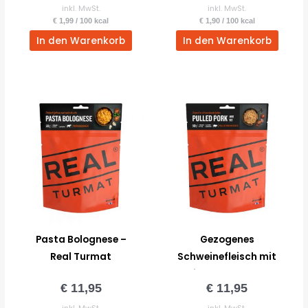
inkl. MwSt.
inkl. MwSt.
€
1,99
/
100
kcal
€
1,90
/
100
kcal
In den Warenkorb
In den Warenkorb
Pasta Bolognese –
Gezogenes
Real Turmat
Schweinefleisch mit
Reis – Real Turmat
€
11,95
€
11,95