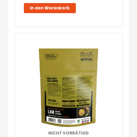
-
In den Warenkorb
703
kcal
-
Real
Field
Meal
Menge
NICHT VORRÄTIGD