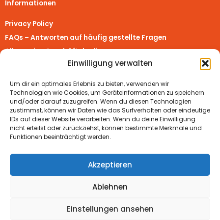
Informationen
Privacy Policy
FAQs – Antworten auf häufig gestellte Fragen
Allgemeine Geschäftsbedingungen
Einwilligung verwalten
Richtlinie für Rückerstattungen und Rückgaben
Impressum
Um dir ein optimales Erlebnis zu bieten, verwenden wir
Vertrag widerrufen
Technologien wie Cookies, um Geräteinformationen zu speichern
und/oder darauf zuzugreifen. Wenn du diesen Technologien
zustimmst, können wir Daten wie das Surfverhalten oder eindeutige
Real Turmat Shops
IDs auf dieser Website verarbeiten. Wenn du deine Einwilligung
nicht erteilst oder zurückziehst, können bestimmte Merkmale und
Real Turmat Worldwide
Funktionen beeinträchtigt werden.
Real Turmat Nederland
Real Turmat Deutschland
Akzeptieren
Ablehnen
Einstellungen ansehen