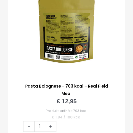
Pasta Bolognese – 703 kcal – Real Field
Meal
€
12,95
Produkt enthält: 703
kcal
€
1,84
/
100
kcal
Pasta
-
+
Bolognese