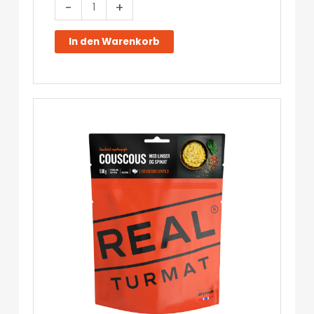
Bidos
-
+
-
Real
In den Warenkorb
Turmat
Menge