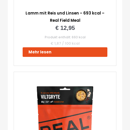
Lamm mit Reis und Linsen – 693 kcal –
Real Field Meal
€
12,95
Produkt enthält: 693
kcal
€
1,87
/
100
kcal
Mehr lesen