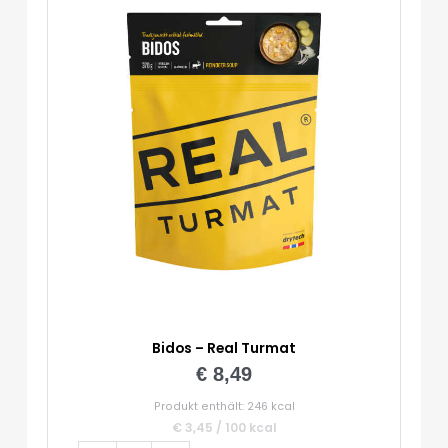
Bidos – Real Turmat
€
8,49
Produkt enthält: 246
kcal
€
3,45
/
100
kcal