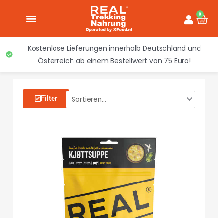
Inhalt
Zum
springen
0
War
Inhalt
springen
Kostenlose Lieferungen innerhalb Deutschland und
Österreich ab einem Bestellwert von 75 Euro!
Filter