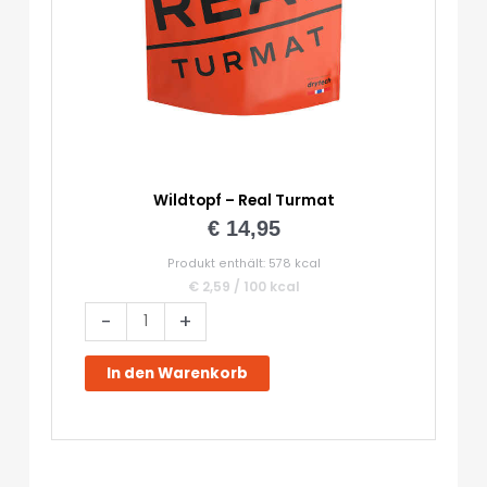
Wildtopf – Real Turmat
€
14,95
Produkt enthält: 578
kcal
€
2,59
/
100
kcal
Wildtopf
-
+
-
Real
In den Warenkorb
Turmat
Menge