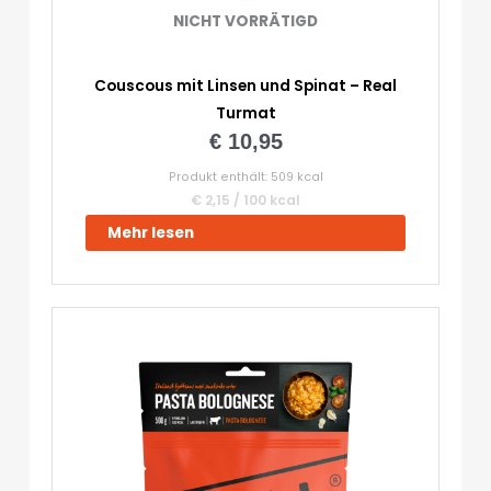
NICHT VORRÄTIGD
Couscous mit Linsen und Spinat – Real
Turmat
€
10,95
Produkt enthält: 509
kcal
€
2,15
/
100
kcal
Mehr lesen