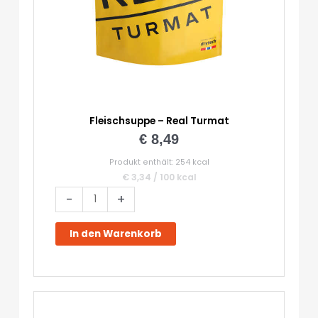
Fleischsuppe – Real Turmat
€
8,49
Produkt enthält: 254
kcal
€
3,34
/
100
kcal
Fleischsuppe
-
+
-
Real
In den Warenkorb
Turmat
Menge