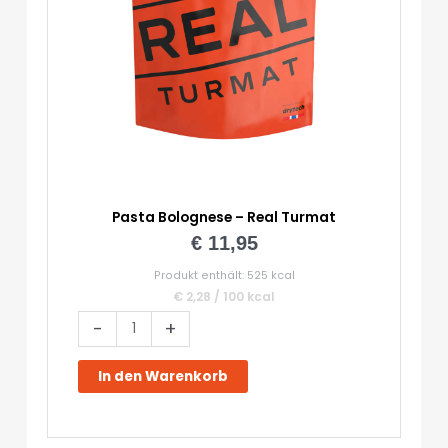
Pasta Bolognese – Real Turmat
€
11,95
Produkt enthält: 525
kcal
€
2,28
/
100
kcal
Pasta
-
+
Bolognese
-
In den Warenkorb
Real
Turmat
Menge