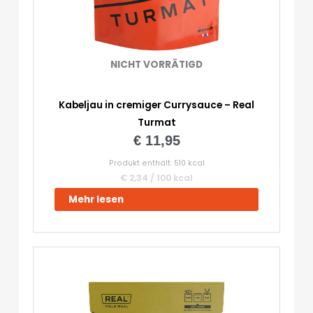
NICHT VORRÄTIGD
Kabeljau in cremiger Currysauce – Real
Turmat
€
11,95
Produkt enthält: 510
kcal
€
2,34
/
100
kcal
Mehr lesen