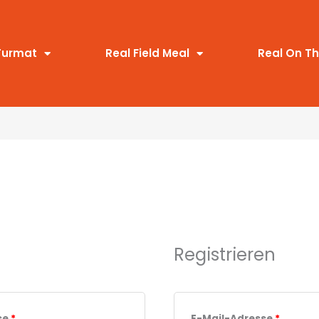
Erforderlich
Erforde
Turmat
Real Field Meal
Real On T
innerhalb Deutschland und Österreich ab einem Bestellwert von 
Registrieren
se
*
E-Mail-Adresse
*