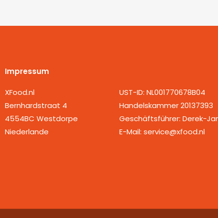
Impressum
Firmendaten
XFood.nl
UST-ID: NL001770678B04
Bernhardstraat 4
Handelskammer 20137393
4554BC Westdorpe
Geschäftsführer: Derek-Ja
Niederlande
E-Mail: service@xfood.nl