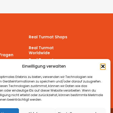
Real Turmat Shops
Real Turmat
Worldwide
 Fragen
Real Turmat
Nederland
Einwilligung verwalten
ückgaben
Real Turmat
Deutschland
optimales Erlebnis zu bieten, verwenden wir Technologien wie
m Geräteinformationen zu speichern und/oder darauf zuzugreifen.
esen Technologien zustimmst, können wir Daten wie das
en oder eindeutige IDs auf dieser Website verarbeiten. Wenn du
lligung nicht erteilst oder zurückziehst, können bestimmte Merkmale
onen beeinträchtigt werden.