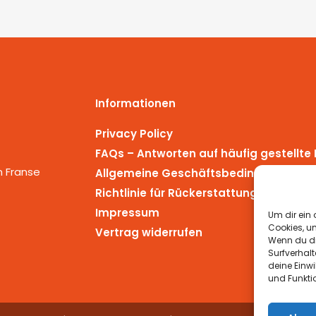
Informationen
Privacy Policy
FAQs – Antworten auf häufig gestellte
n Franse
Allgemeine Geschäftsbedingungen
Richtlinie für Rückerstattungen und R
Impressum
Um dir ein 
Cookies, u
Vertrag widerrufen
Wenn du di
Surfverhalt
deine Einwi
und Funkti